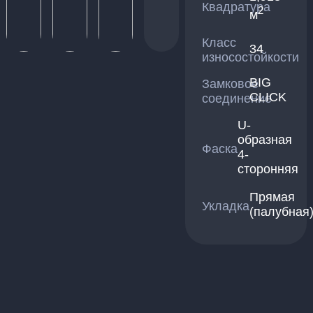
Квадратура
2
м
Класс
34
износостойкости
BIG
Замковое
CLICK
соединение
U-
образная
Фаска
4-
сторонняя
Прямая
Укладка
(палубная