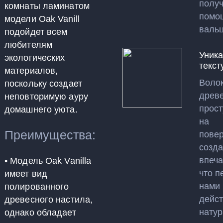
получ
комнаты ламинатом
помо
модели Oak Vanill
вальц
подойдет всем
любителям
Уник
экологических
текст
материалов,
Воло
поскольку создает
древ
неповторимую ауру
прос
домашнего уюта.
на
Преимущества:
повер
созд
впеча
• Модель Oak Vanilla
что п
имеет вид
нами
полированного
дейс
древесного настила,
нату
однако обладает