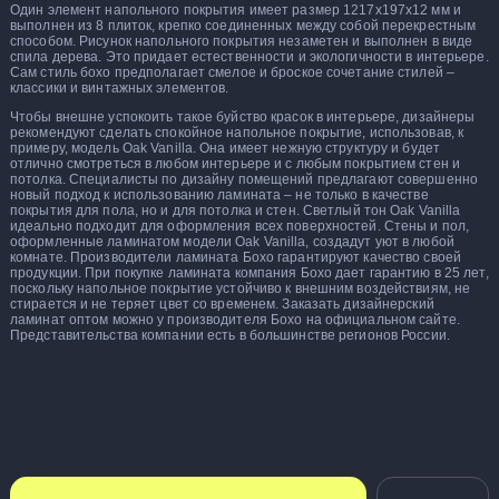
Один элемент напольного покрытия имеет размер 1217x197x12 мм и
выполнен из 8 плиток, крепко соединенных между собой перекрестным
способом. Рисунок напольного покрытия незаметен и выполнен в виде
спила дерева. Это придает естественности и экологичности в интерьере.
Сам стиль бохо предполагает смелое и броское сочетание стилей –
классики и винтажных элементов.
Чтобы внешне успокоить такое буйство красок в интерьере, дизайнеры
рекомендуют сделать спокойное напольное покрытие, использовав, к
примеру, модель Oak Vanilla. Она имеет нежную структуру и будет
отлично смотреться в любом интерьере и с любым покрытием стен и
потолка. Специалисты по дизайну помещений предлагают совершенно
новый подход к использованию ламината – не только в качестве
покрытия для пола, но и для потолка и стен. Светлый тон Oak Vanilla
идеально подходит для оформления всех поверхностей. Стены и пол,
оформленные ламинатом модели Oak Vanilla, создадут уют в любой
комнате. Производители ламината Бохо гарантируют качество своей
продукции. При покупке ламината компания Бохо дает гарантию в 25 лет,
поскольку напольное покрытие устойчиво к внешним воздействиям, не
стирается и не теряет цвет со временем. Заказать дизайнерский
ламинат оптом можно у производителя Бохо на официальном сайте.
Представительства компании есть в большинстве регионов России.