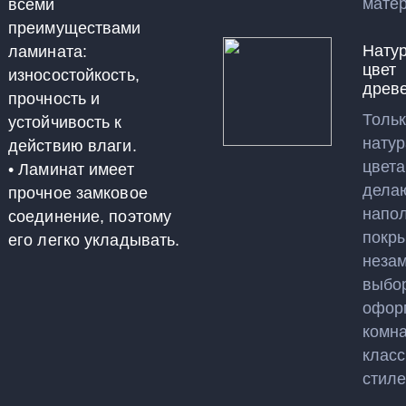
матер
всеми
преимуществами
Нату
ламината:
цвет
износостойкость,
древ
прочность и
Толь
устойчивость к
нату
действию влаги.
цвета
• Ламинат имеет
дела
прочное замковое
напо
соединение, поэтому
покр
его легко укладывать.
неза
выбо
офор
комна
класс
стиле