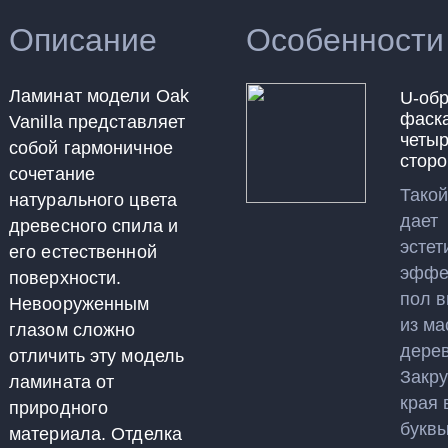
Описание
Особенности
Ламинат модели Oak
U-обр
фаска
Vanilla представляет
четы
собой гармоничное
сторо
сочетание
Такой
натурального цвета
дает
древесного спила и
эстет
его естественной
эффек
поверхности.
пол 
Невооруженным
из ма
глазом сложно
дерев
отличить эту модель
Закр
ламината от
края 
природного
букв
материала. Отделка