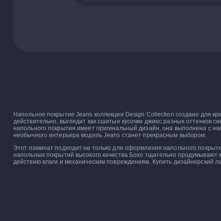
Напольное покрытие Jeans коллекции Design Collection создано для 
действительно, выглядит как сшитые кусочки джинс разных оттенков си
напольного покрытия имеет оригинальный дизайн, она выполнена с на
необычного интерьера модель Jeans станет прекрасным выбором.
Этот ламинат подходит не только для оформления напольного покрытия
напольных покрытий высокого качества Бохо тщательно продумывают к
действию влаги и механическим повреждениям. Купить дизайнерский лам