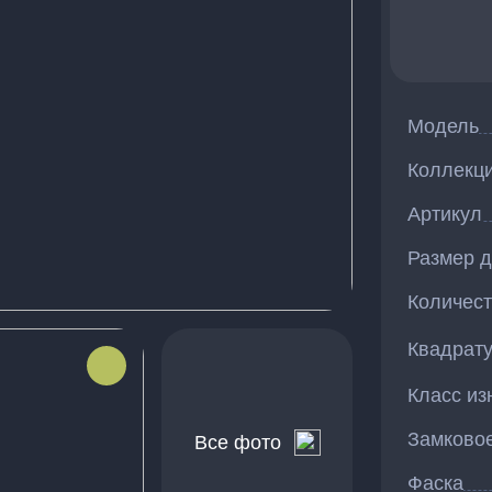
Модель
Коллекц
Артикул
Размер д
Количес
Квадрат
Класс из
Замково
Все фото
Фаска