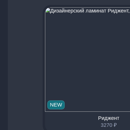
NEW
Риджент
3270
₽