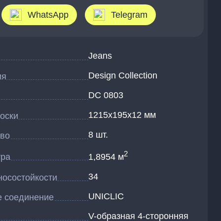
WhatsApp
Telegram
Jeans
Design Collection
ия
DC 0803
1215x195x12 мм
оски
8 шт.
тво
2
ура
1,8954 м
34
носостойкости
UNICLIC
е соединение
V-образная 4-сторонняя