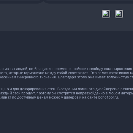
креативных людей, не боящихся перемен, и любящих свободу самовыражения.
него, которые гармонично между собой сочетаются. Это самая креативная мод
несением синхронного тиснения. Благодаря этому она имеет волокнистую с
, но и для декорирования стен. В создании ламината дизайнерские решени
аждый свой продукт, поэтому он смотрится непревзойденно в любом интерь
инат по доступным ценам можно у дилеров и на сайте bohofloor.ru.