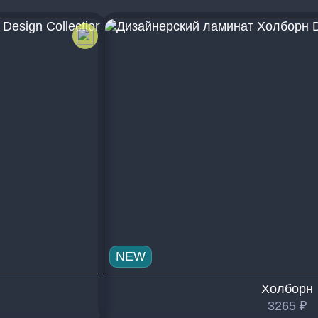
NEW
Холборн
3265
₽