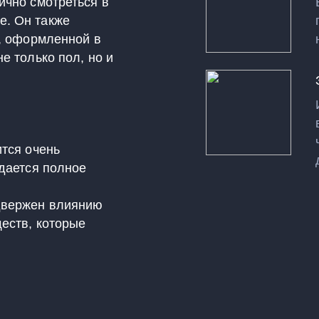
ично смотреться в
е. Он также
е, оформленной в
е только пол, но и
ится очень
здается полное
одвержен влиянию
ществ, которые