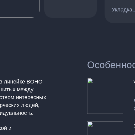
Укладка
Особенно
 в линейке BOHO
сшитых между
еством интересных
орческих людей,
идуальность.
кой и