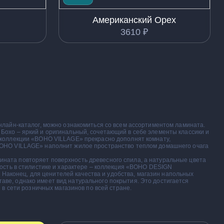
Американский Орех
3610
₽
нлайн-каталог, можно ознакомиться со всем ассортиментом ламината.
Бохо – яркий и оригинальный, сочетающий в себе элементы классики и
 коллекции «BOHO VILLAGE» прекрасно дополнят комнату,
«BOHO VILLAGE» наполнит жилое пространство теплом домашнего очага
ната повторяет поверхность древесного спила, а натуральные цвета
ность в стилистике и характере – коллекция «BOHO DESIGN
аконец, для ценителей качества и удобства, магазин напольных
ве, однако имеет вид натурального покрытия. Это достигается
 в сети розничных магазинов по всей стране.