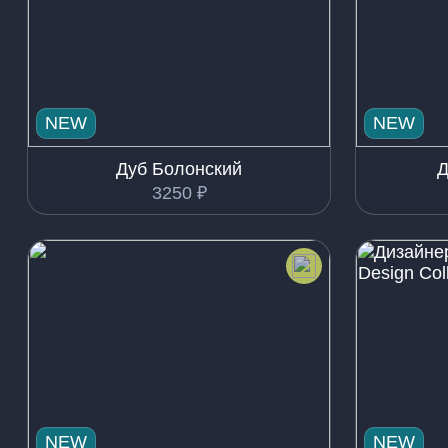
NEW
NEW
Дуб Болонский
Д
3250
₽
NEW
NEW