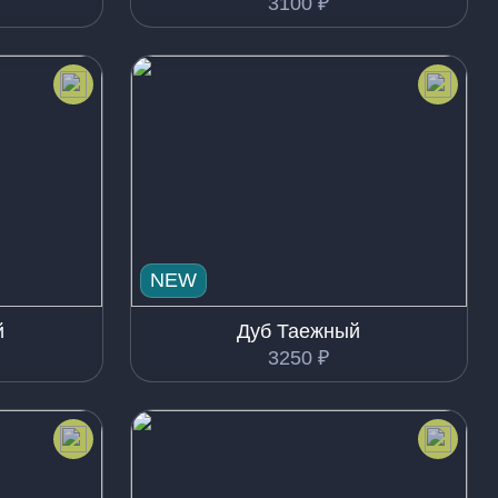
3100
₽
NEW
й
Дуб Таежный
3250
₽