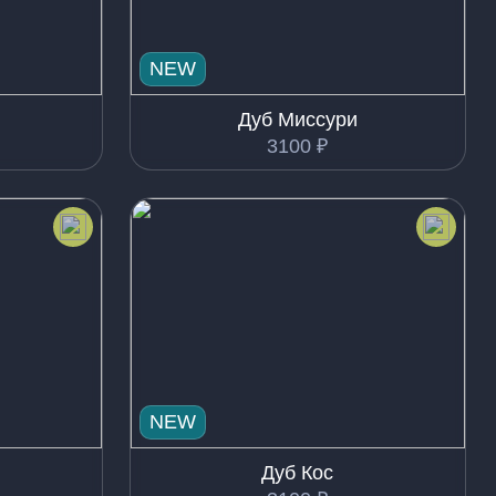
NEW
Дуб Миссури
3100
₽
NEW
Дуб Кос