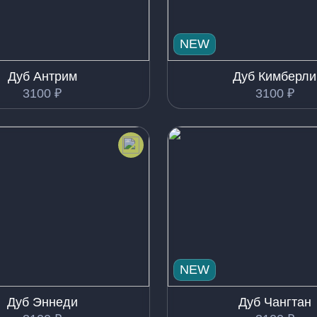
NEW
Дуб Антрим
Дуб Кимберли
3100
₽
3100
₽
NEW
Дуб Эннеди
Дуб Чангтан