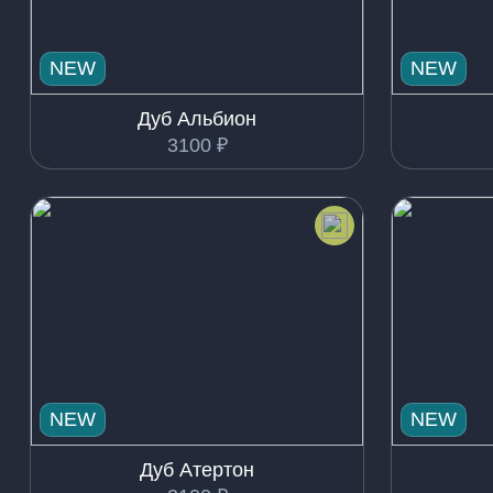
NEW
NEW
Дуб Альбион
3100
₽
NEW
NEW
Дуб Атертон