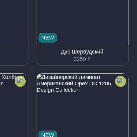
NEW
Дуб Шервудский
3250
₽
NEW