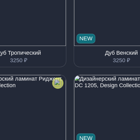
NEW
уб Тропический
Дуб Венский
3250
₽
3250
₽
NEW