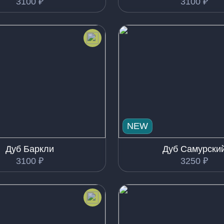
3100
₽
3100
₽
NEW
Дуб Баркли
Дуб Самурски
3100
₽
3250
₽