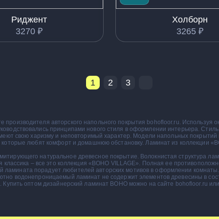
Риджент
Холборн
3270
₽
3265
₽
1
2
3
Вперед
производителя авторского напольного покрытия bohofloor.ru. Используя о
ководствовались принципами нового стиля в оформлении интерьера. Стиль 
 имеют свою харизму и неповторимый характер. Модели напольных покрытий
й, которые любят комфорт и домашнюю обстановку. Ламинат из коллекции 
итирующего натуральное древесное покрытие. Волокнистая структура лами
ая классика – все это коллекция «BOHO VILLAGE». Полная ее противополож
ламината порадует любителей авторских мотивов в оформлении комнаты. Н
ютно водонепроницаемый ламинат не содержит элементов древесины в соста
 Купить оптом дизайнерский ламинат BOHO можно на сайте bohofloor.ru или