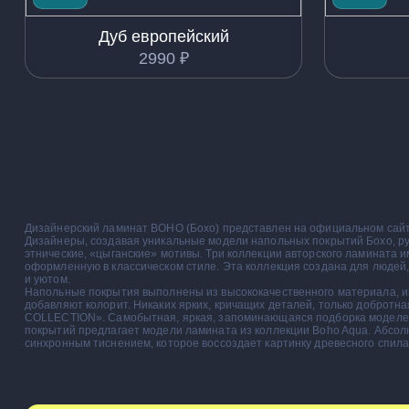
Дуб европейский
2990
₽
Дизайнерский ламинат BOHO (Бохо) представлен на официальном сайте 
Дизайнеры, создавая уникальные модели напольных покрытий Бохо, ру
этнические, «цыганские» мотивы. Три коллекции авторского ламината
оформленную в классическом стиле. Эта коллекция создана для люде
и уютом.
Напольные покрытия выполнены из высококачественного материала, им
добавляют колорит. Никаких ярких, кричащих деталей, только добротн
COLLECTION». Самобытная, яркая, запоминающаяся подборка моделей 
покрытий предлагает модели ламината из коллекции Boho Aqua. Абсол
синхронным тиснением, которое воссоздает картинку древесного спила.