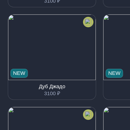
3100
₽
NEW
NEW
Дуб Джадо
3100
₽